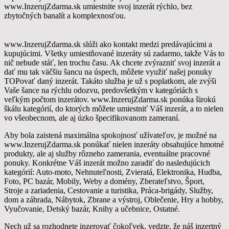
www.InzerujZdarma.sk umiestnite svoj ​​inzerát rýchlo, bez
zbytočných banalít a komplexnosťou.
www.InzerujZdarma.sk slúži ako kontakt medzi predávajúcimi a
kupujúcimi. Všetky umiestňované inzeráty sú zadarmo, takže Vás to
nič nebude stáť, len trochu času. Ak chcete zvýrazniť svoj ​​inzerát a
dať mu tak väčšiu šancu na úspech, môžete využiť našej ponuky
TOPovať daný inzerát. Takáto služba je už s poplatkom, ale zvýši
Vaše šance na rýchlu odozvu, predovšetkým v kategóriách s
veľkým počtom inzerátov. www.InzerujZdarma.sk ponúka širokú
škálu kategórií, do ktorých môžete umiestniť Váš inzerát, a to nielen
vo všeobecnom, ale aj úzko špecifikovanom zameraní.
Aby bola zaistená maximálna spokojnosť užívateľov, je možné na
www.InzerujZdarma.sk ponúkať nielen inzeráty obsahujúce hmotné
produkty, ale aj služby rôzneho zamerania, eventuálne pracovné
ponuky. Konkrétne Váš inzerát možno zaradiť do nasledujúcich
kategórií: Auto-moto, Nehnuteľnosti, Zvieratá, Elektronika, Hudba,
Foto, PC bazár, Mobily, Weby a domény, Zberateľstvo, Šport,
Stroje a zariadenia, Cestovanie a turistika, Práca-brigády, Služby,
dom a záhrada, Nábytok, Zbrane a výstroj, Oblečenie, Hry a hobby,
Vyučovanie, Detský bazár, Knihy a učebnice, Ostatné.
Nech už sa rozhodnete inzerovať čokoľvek, vedzte, že náš inzertný