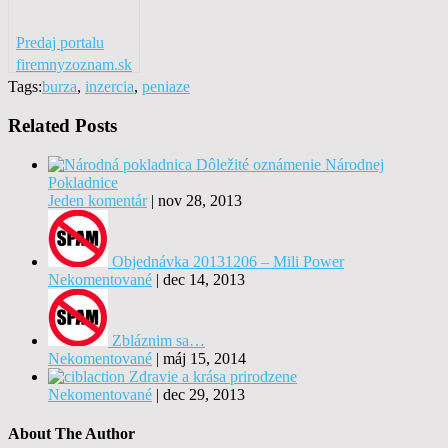
Predaj portalu
firemnyzoznam.sk
Tags:
burza
,
inzercia
,
peniaze
Related Posts
Dôležité oznámenie Národnej
Pokladnice
Jeden komentár
|
nov 28, 2013
Objednávka 20131206 – Mili Power
Nekomentované
|
dec 14, 2013
Zbláznim sa…
Nekomentované
|
máj 15, 2014
Zdravie a krása prirodzene
Nekomentované
|
dec 29, 2013
About The Author