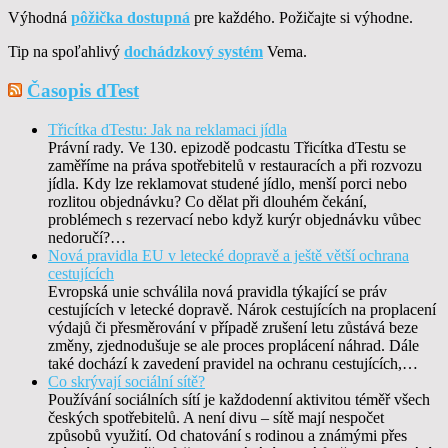
Výhodná
pôžička dostupná
pre každého. Požičajte si výhodne.
Tip na spoľahlivý
dochádzkový systém
Vema.
Časopis dTest
Třicítka dTestu: Jak na reklamaci jídla
Právní rady. Ve 130. epizodě podcastu Třicítka dTestu se
zaměříme na práva spotřebitelů v restauracích a při rozvozu
jídla. Kdy lze reklamovat studené jídlo, menší porci nebo
rozlitou objednávku? Co dělat při dlouhém čekání,
problémech s rezervací nebo když kurýr objednávku vůbec
nedoručí?…
Nová pravidla EU v letecké dopravě a ještě větší ochrana
cestujících
Evropská unie schválila nová pravidla týkající se práv
cestujících v letecké dopravě. Nárok cestujících na proplacení
výdajů či přesměrování v případě zrušení letu zůstává beze
změny, zjednodušuje se ale proces proplácení náhrad. Dále
také dochází k zavedení pravidel na ochranu cestujících,…
Co skrývají sociální sítě?
Používání sociálních sítí je každodenní aktivitou téměř všech
českých spotřebitelů. A není divu – sítě mají nespočet
způsobů využití. Od chatování s rodinou a známými přes