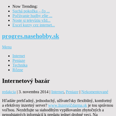
Now Trending:
Suchá pokožka – čo ...
Počúvanie hudby ešte ...
Noste si televíziu vžd...
Excel kurzy cez internet...
progres.nasehobby.sk
Menu
Internet
Peniaze
Technika
Rôzne
Internetový bazár
redakcia
|
3. novembra 2014
|
Internet
,
Peniaze
|
Nekomentované
Hľadáte prehľadný, jednoduchý, užívateľsky flexibilný, komfortný
a efektívny inzertný server?
www.InzerujZdarma.sk
je tou správnou
voľbou. Nezdržujte sa siahodlhým vyplňovaním zbytočných a
nepodstatných informácií k predaju jednej drobné veci. Na