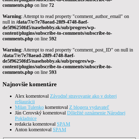
comments.php
on line
72
Warning
: Attempt to read property "comment_author_email" on
null in
/data/7/e/7e78aead-28f9-4748-8aef-
de5f96250fd5/nasehobby.sk/sub/progres/wp-
content/plugins/subscribe-to-comments/subscribe-to-
comments.php
on line
592
Warning
: Attempt to read property "comment_post_ID" on null in
/data/7/e/7e78aead-28f9-4748-8aef-
de5f96250fd5/nasehobby.sk/sub/progres/wp-
content/plugins/subscribe-to-comments/subscribe-to-
comments.php
on line
593
Najnovšie komentáre
Alex
komentoval
Závodné stravovanie ako v dobrej
reštaurácii
Milan Tulenko
komentoval
Z blogera vydavateľ
Ján Cerovský
komentoval
Dôležité oznámenie Národnej
Pokladnice
redakcia
komentoval
SPAM
Anton
komentoval
SPAM