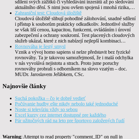
sdílení svých zážitků či vyhledávání inzerátů až po sledování
aktuálního dění. S nimi jsou ovšem spojená i mnohá rizika,…
Zahraniční test: Cloudová úložiště
Cloudová úložiště slibují pohodlné zálohování, snadné sdílení
i přístup k souborům prakticky odkudkoliv. Jednotlivé služby
se však liší cenou, kapacitou, funkcemi, ovládáním i úrovní
zabezpečení a ochrany soukromí. Test placených cloudových
služeb ukázal, které z nich nabízejí nejlepší kombinaci…
Rovnováha je šestý smysl
Vznik a vývoj homo sapiens si nelze představit bez fyzické
rovnováhy. Ta je takovou samozřejmostí, že i malá odchylka
v nás vyvolává nejistotu a strach. Proto jsme poruchy
rovnováhy probrali s odborníkem na slovo vzatým – doc.
MUDr. Jaroslavem Jeřábkem, CSc.
Najnovšie články
Suchá pokožka – čo je dobré vedieť
Počúvanie hudby ešte nikdy nebolo také jednoduché
Noste si televíziu vždy so sebou
Excel kurzy cez internet dostupné pre každého
Pár užitočných rád na leto pre športovo založených ľudí
Warning
: Attempt to read property "comment_ID" on null in