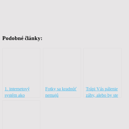
Podobné články:
1. internetový
Fotky sa kradnúť
Trápi Vás pálenie
systém ako
nemajú
záhy, alebo by ste
zbohatnúť
chceli schudnúť?