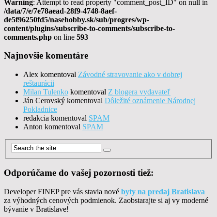
Warning
: Attempt to read property "comment_post_ID" on null in
/data/7/e/7e78aead-28f9-4748-8aef-
de5f96250fd5/nasehobby.sk/sub/progres/wp-
content/plugins/subscribe-to-comments/subscribe-to-
comments.php
on line
593
Najnovšie komentáre
Alex
komentoval
Závodné stravovanie ako v dobrej
reštaurácii
Milan Tulenko
komentoval
Z blogera vydavateľ
Ján Cerovský
komentoval
Dôležité oznámenie Národnej
Pokladnice
redakcia
komentoval
SPAM
Anton
komentoval
SPAM
Odporúčame do vašej pozornosti tiež:
Developer FINEP pre vás stavia nové
byty na predaj Bratislava
za výhodných cenových podmienok. Zaobstarajte si aj vy moderné
bývanie v Bratislave!