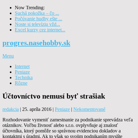
Now Trending:
Suchá pokožka – čo ...
Počúvanie hudby ešte ...
Noste si televíziu vžd...
Excel kurzy cez internet...
progres.nasehobby.sk
Menu
Internet
Peniaze
Technika
Rôzne
Účtovníctvo nemusí byť strašiak
redakcia
|
25. apríla 2016
|
Peniaze
|
Nekomentované
Rozhodovanie vymeniť zamestnanie za podnikanie sprevádza veľa
otáznikov. Voľbu živnosť alebo s.r.o. ovplyvňuje aj znalosť
účtovníka, ktorý pomôže so správnou evidenciou dokladov a
kontaktmi s úradmi. Ak to však so svojim podnikaním myslíte