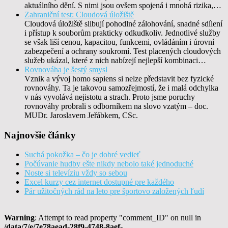
aktuálního dění. S nimi jsou ovšem spojená i mnohá rizika,…
Zahraniční test: Cloudová úložiště
Cloudová úložiště slibují pohodlné zálohování, snadné sdílení
i přístup k souborům prakticky odkudkoliv. Jednotlivé služby
se však liší cenou, kapacitou, funkcemi, ovládáním i úrovní
zabezpečení a ochrany soukromí. Test placených cloudových
služeb ukázal, které z nich nabízejí nejlepší kombinaci…
Rovnováha je šestý smysl
Vznik a vývoj homo sapiens si nelze představit bez fyzické
rovnováhy. Ta je takovou samozřejmostí, že i malá odchylka
v nás vyvolává nejistotu a strach. Proto jsme poruchy
rovnováhy probrali s odborníkem na slovo vzatým – doc.
MUDr. Jaroslavem Jeřábkem, CSc.
Najnovšie články
Suchá pokožka – čo je dobré vedieť
Počúvanie hudby ešte nikdy nebolo také jednoduché
Noste si televíziu vždy so sebou
Excel kurzy cez internet dostupné pre každého
Pár užitočných rád na leto pre športovo založených ľudí
Warning
: Attempt to read property "comment_ID" on null in
/data/7/e/7e78aead-28f9-4748-8aef-