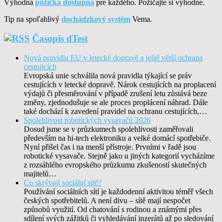
Výhodná
pôžička dostupná
pre každého. Požičajte si výhodne.
Tip na spoľahlivý
dochádzkový systém
Vema.
Časopis dTest
Nová pravidla EU v letecké dopravě a ještě větší ochrana
cestujících
Evropská unie schválila nová pravidla týkající se práv
cestujících v letecké dopravě. Nárok cestujících na proplacení
výdajů či přesměrování v případě zrušení letu zůstává beze
změny, zjednodušuje se ale proces proplácení náhrad. Dále
také dochází k zavedení pravidel na ochranu cestujících,…
Spolehlivost robotických vysavačů 2026
Dosud jsme se v průzkumech spolehlivosti zaměřovali
především na hi-tech elektroniku a velké domácí spotřebiče.
Nyní přišel čas i na menší přístroje. Prvními v řadě jsou
robotické vysavače. Stejně jako u jiných kategorií vycházíme
z rozsáhlého evropského průzkumu zkušeností skutečných
majitelů…
Co skrývají sociální sítě?
Používání sociálních sítí je každodenní aktivitou téměř všech
českých spotřebitelů. A není divu – sítě mají nespočet
způsobů využití. Od chatování s rodinou a známými přes
sdílení svých zážitků či vyhledávání inzerátů až po sledování