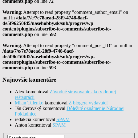
comments.php
on line
72
Warning
: Attempt to read property "comment_author_email" on
null in
/data/7/e/7e78aead-28f9-4748-8aef-
de5f96250fd5/nasehobby.sk/sub/progres/wp-
content/plugins/subscribe-to-comments/subscribe-to-
comments.php
on line
592
Warning
: Attempt to read property "comment_post_ID" on null in
/data/7/e/7e78aead-28f9-4748-8aef-
de5f96250fd5/nasehobby.sk/sub/progres/wp-
content/plugins/subscribe-to-comments/subscribe-to-
comments.php
on line
593
Najnovšie komentáre
Alex
komentoval
Závodné stravovanie ako v dobrej
reštaurácii
Milan Tulenko
komentoval
Z blogera vydavateľ
Ján Cerovský
komentoval
Dôležité oznámenie Národnej
Pokladnice
redakcia
komentoval
SPAM
Anton
komentoval
SPAM