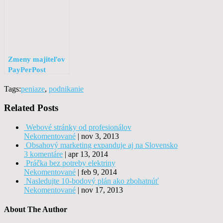
Zmeny majiteľov
PayPerPost
systémov
Tags:
peniaze
,
podnikanie
Related Posts
Webové stránky od profesionálov
Nekomentované
|
nov 3, 2013
Obsahový marketing expanduje aj na Slovensko
3 komentáre
|
apr 13, 2014
Práčka bez potreby elektriny
Nekomentované
|
feb 9, 2014
Nasledujte 10-bodový plán ako zbohatnúť
Nekomentované
|
nov 17, 2013
About The Author