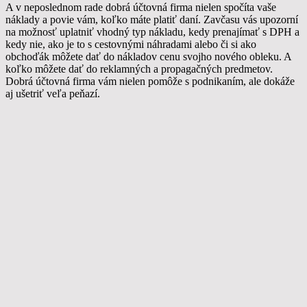
A v neposlednom rade dobrá účtovná firma nielen spočíta vaše
náklady a povie vám, koľko máte platiť daní. Zavčasu vás upozorní
na možnosť uplatniť vhodný typ nákladu, kedy prenajímať s DPH a
kedy nie, ako je to s cestovnými náhradami alebo či si ako
obchoďák môžete dať do nákladov cenu svojho nového obleku. A
koľko môžete dať do reklamných a propagačných predmetov.
Dobrá účtovná firma vám nielen pomôže s podnikaním, ale dokáže
aj ušetriť veľa peňazí.