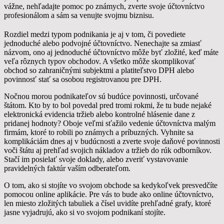
vážne, nehľadajte pomoc po známych, zverte svoje účtovníctvo
profesionálom a sám sa venujte svojmu biznisu.
Rozdiel medzi typom podnikania je aj v tom, či povediete
jednoduché alebo podvojné účtovníctvo. Nenechajte sa zmiasť
názvom, ono aj jednoduché účtovníctvo môže byť zložité, keď máte
veľa rôznych typov obchodov. A všetko môže skomplikovať
obchod so zahraničnými subjektmi a platiteľstvo DPH alebo
povinnosť stať sa osobou registrovanou pre DPH.
Nočnou morou podnikateľov sú budúce povinnosti, určované
štátom. Kto by to bol povedal pred tromi rokmi, že tu bude nejaké
elektronická evidencia tržieb alebo kontrolné hlásenie dane z
pridanej hodnoty? Oboje veľmi sťažilo vedenie účtovníctva malým
firmám, ktoré to robili po známych a príbuzných. Vyhnite sa
komplikáciám dnes aj v budúcnosti a zverte svoje daňové povinnosti
voči štátu aj prehľad svojich nákladov a tržieb do rúk odborníkov.
Stačí im posielať svoje doklady, alebo zveriť vystavovanie
pravidelných faktúr vaším odberateľom.
O tom, ako si stojíte vo svojom obchode sa kedykoľvek presvedčíte
pomocou online aplikácie. Pre vás to bude ako online účtovníctvo,
len miesto zložitých tabuliek a čísel uvidíte prehľadné grafy, ktoré
jasne vyjadrujú, ako si vo svojom podnikaní stojíte.