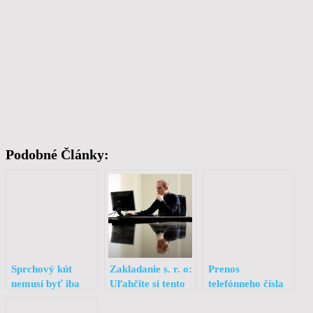
Podobné Články:
Sprchový kút
Zakladanie s. r. o:
Prenos
nemusí byť iba
Uľahčite si tento
telefónneho čísla
riešením malého
postup
môže byť celkom
priestoru kúpeľne
zábavný