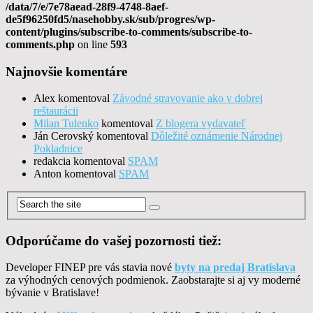
/data/7/e/7e78aead-28f9-4748-8aef-
de5f96250fd5/nasehobby.sk/sub/progres/wp-
content/plugins/subscribe-to-comments/subscribe-to-
comments.php
on line
593
Najnovšie komentáre
Alex
komentoval
Závodné stravovanie ako v dobrej
reštaurácii
Milan Tulenko
komentoval
Z blogera vydavateľ
Ján Cerovský
komentoval
Dôležité oznámenie Národnej
Pokladnice
redakcia
komentoval
SPAM
Anton
komentoval
SPAM
Odporúčame do vašej pozornosti tiež:
Developer FINEP pre vás stavia nové
byty na predaj Bratislava
za výhodných cenových podmienok. Zaobstarajte si aj vy moderné
bývanie v Bratislave!