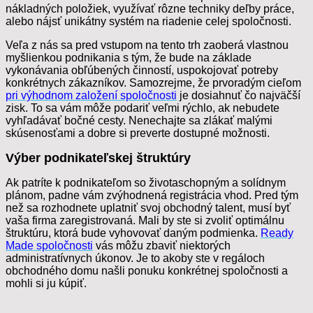
nákladných položiek, využívať rôzne techniky deľby práce,
alebo nájsť unikátny systém na riadenie celej spoločnosti.
Veľa z nás sa pred vstupom na tento trh zaoberá vlastnou
myšlienkou podnikania s tým, že bude na základe
vykonávania obľúbených činností, uspokojovať potreby
konkrétnych zákazníkov. Samozrejme, že prvoradým cieľom
pri výhodnom založení spoločnosti
je dosiahnuť čo najväčší
zisk. To sa vám môže podariť veľmi rýchlo, ak nebudete
vyhľadávať bočné cesty. Nenechajte sa zlákať malými
skúsenosťami a dobre si preverte dostupné možnosti.
Výber podnikateľskej štruktúry
Ak patríte k podnikateľom so životaschopným a solídnym
plánom, padne vám zvýhodnená registrácia vhod. Pred tým
než sa rozhodnete uplatniť svoj obchodný talent, musí byť
vaša firma zaregistrovaná. Mali by ste si zvoliť optimálnu
štruktúru, ktorá bude vyhovovať daným podmienka.
Ready
Made spoločnosti
vás môžu zbaviť niektorých
administratívnych úkonov. Je to akoby ste v regáloch
obchodného domu našli ponuku konkrétnej spoločnosti a
mohli si ju kúpiť.