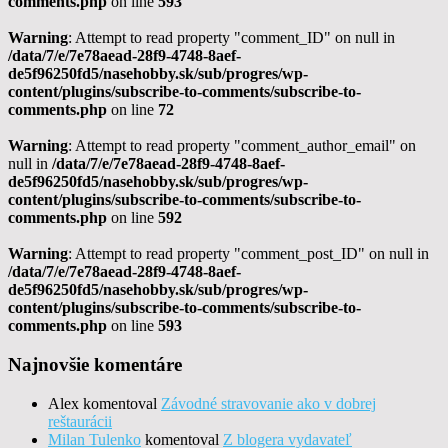
comments.php
on line
593
Warning
: Attempt to read property "comment_ID" on null in
/data/7/e/7e78aead-28f9-4748-8aef-
de5f96250fd5/nasehobby.sk/sub/progres/wp-
content/plugins/subscribe-to-comments/subscribe-to-
comments.php
on line
72
Warning
: Attempt to read property "comment_author_email" on
null in
/data/7/e/7e78aead-28f9-4748-8aef-
de5f96250fd5/nasehobby.sk/sub/progres/wp-
content/plugins/subscribe-to-comments/subscribe-to-
comments.php
on line
592
Warning
: Attempt to read property "comment_post_ID" on null in
/data/7/e/7e78aead-28f9-4748-8aef-
de5f96250fd5/nasehobby.sk/sub/progres/wp-
content/plugins/subscribe-to-comments/subscribe-to-
comments.php
on line
593
Najnovšie komentáre
Alex
komentoval
Závodné stravovanie ako v dobrej
reštaurácii
Milan Tulenko
komentoval
Z blogera vydavateľ