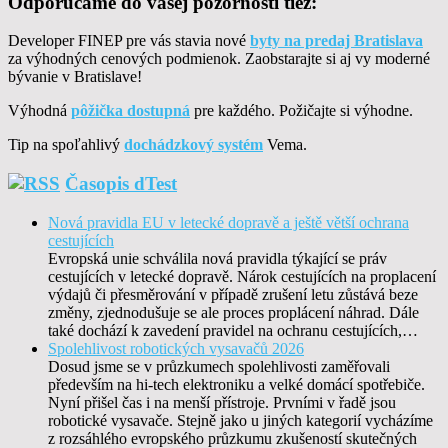
Odporúčame do vašej pozornosti tiež:
Developer FINEP pre vás stavia nové
byty na predaj Bratislava
za výhodných cenových podmienok. Zaobstarajte si aj vy moderné
bývanie v Bratislave!
Výhodná
pôžička dostupná
pre každého. Požičajte si výhodne.
Tip na spoľahlivý
dochádzkový systém
Vema.
Časopis dTest
Nová pravidla EU v letecké dopravě a ještě větší ochrana
cestujících
Evropská unie schválila nová pravidla týkající se práv
cestujících v letecké dopravě. Nárok cestujících na proplacení
výdajů či přesměrování v případě zrušení letu zůstává beze
změny, zjednodušuje se ale proces proplácení náhrad. Dále
také dochází k zavedení pravidel na ochranu cestujících,…
Spolehlivost robotických vysavačů 2026
Dosud jsme se v průzkumech spolehlivosti zaměřovali
především na hi-tech elektroniku a velké domácí spotřebiče.
Nyní přišel čas i na menší přístroje. Prvními v řadě jsou
robotické vysavače. Stejně jako u jiných kategorií vycházíme
z rozsáhlého evropského průzkumu zkušeností skutečných