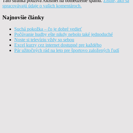
Táto stránka používa Akismet na obmedzenie spamu.
Zistite, ako sa
spracovávajú údaje o vašich komentároch.
Najnovšie články
Suchá pokožka – čo je dobré vedieť
Počúvanie hudby ešte nikdy nebolo také jednoduché
Noste si televíziu vždy so sebou
Excel kurzy cez internet dostupné pre každého
Pár užitočných rád na leto pre športovo založených ľudí