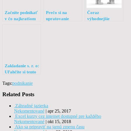
Začnite podnikať
Prečo si na
Čoraz
v čo najkratšom
upratovanie
výhodnejšie
čase. Ako na to?
kancelárií a
možnosti
firemných
priestorov najať
upratovaciu
firmu?
Zakladanie s. r. o:
Uľahčite si tento
postup
Tags:
podnikanie
Related Posts
Záhradné jazierka
Nekomentované
|
apr 25, 2017
Excel kurzy cez internet dostupné pre každého
Nekomentované
|
okt 15, 2018
Ako sa pripraviť na jarnú zmenu času