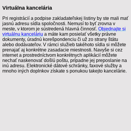
Virtuálna kancelária
Pri registrácií a podpise zakladateľskej listiny by ste mali mať
jasnú adresu sídla spoločnosti. Nemusí to byť zrovna v
meste, v ktorom je sústredená hlavná činnosť.
Objednajte si
virtuálnu kanceláriu
a máte kam posielať všetky právne
dokumenty, úradnú korešpondenciu či už zo strany štátu
alebo dodávateľov. V rámci služieb takéhoto sídla si môžete
prenajať aj konkrétne zasadacie miestnosti. Navyše si cez
internet a prostredníctvom konkrétnych aplikácií môžete
nechať naskenovať došlú poštu, prípadne jej preposlanie na
inú adresu. Elektronické dátové schránky, faxové služby a
mnoho iných doplnkov získate s ponukou takejto kancelárie.