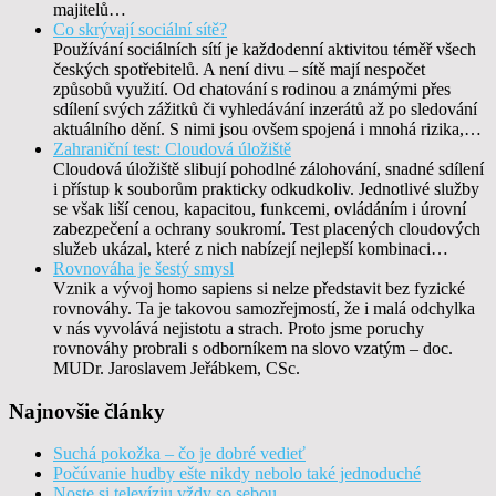
majitelů…
Co skrývají sociální sítě?
Používání sociálních sítí je každodenní aktivitou téměř všech
českých spotřebitelů. A není divu – sítě mají nespočet
způsobů využití. Od chatování s rodinou a známými přes
sdílení svých zážitků či vyhledávání inzerátů až po sledování
aktuálního dění. S nimi jsou ovšem spojená i mnohá rizika,…
Zahraniční test: Cloudová úložiště
Cloudová úložiště slibují pohodlné zálohování, snadné sdílení
i přístup k souborům prakticky odkudkoliv. Jednotlivé služby
se však liší cenou, kapacitou, funkcemi, ovládáním i úrovní
zabezpečení a ochrany soukromí. Test placených cloudových
služeb ukázal, které z nich nabízejí nejlepší kombinaci…
Rovnováha je šestý smysl
Vznik a vývoj homo sapiens si nelze představit bez fyzické
rovnováhy. Ta je takovou samozřejmostí, že i malá odchylka
v nás vyvolává nejistotu a strach. Proto jsme poruchy
rovnováhy probrali s odborníkem na slovo vzatým – doc.
MUDr. Jaroslavem Jeřábkem, CSc.
Najnovšie články
Suchá pokožka – čo je dobré vedieť
Počúvanie hudby ešte nikdy nebolo také jednoduché
Noste si televíziu vždy so sebou