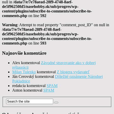
null in
/data/7/e/7e78aead-28f9-4748-8aef-
de5f96250fd5/nasehobby.sk/sub/progres/wp-
content/plugins/subscribe-to-comments/subscribe-to-
comments.php
on line
592
Warning
: Attempt to read property "comment_post_ID" on null in
/data/7/e/7e78aead-28f9-4748-8aef-
de5f96250fd5/nasehobby.sk/sub/progres/wp-
content/plugins/subscribe-to-comments/subscribe-to-
comments.php
on line
593
Najnovšie komentáre
Alex
komentoval
Závodné stravovanie ako v dobrej
reštaurácii
Milan Tulenko
komentoval
Z blogera vydavateľ
Ján Cerovský
komentoval
Dôležité oznámenie Národnej
Pokladnice
redakcia
komentoval
SPAM
Anton
komentoval
SPAM