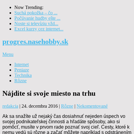
Now Trending:
Suchá pokožka – čo ...
Počúvanie hudby ešte ...
Noste si televíziu vžd...
Excel kurzy cez internet...
progres.nasehobby.sk
Menu
Internet
Peniaze
Technika
Rôzne
Nájdite si svoje miesto na trhu
redakcia
|
24. decembra 2016
|
Rôzne
|
Nekomentované
Ak sa snažíte už nejaký čas dosiahnuť nejeden úspech vo
svojej podnikateľskej činnosti a hľadáte spôsoby, ako si
pomôcť, musíte v prvom rade poznať svoj cieľ. Cesty, ktoré k
nemu vedú sú rôzne a začať môžete napríklad s odstránením