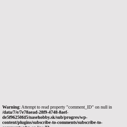
Warning
: Attempt to read property "comment_ID" on null in
/data/7/e/7e78aead-28f9-4748-8aef-
de5f96250fd5/nasehobby.sk/sub/progres/wp-
content/plugins/subscribe-to-comments/subscribe-to-