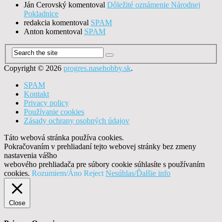
Ján Cerovský
komentoval
Dôležité oznámenie Národnej
Pokladnice
redakcia
komentoval
SPAM
Anton
komentoval
SPAM
Copyright © 2026
progres.nasehobby.sk
.
SPAM
Kontakt
Privacy policy
Používanie cookies
Zásady ochrany osobných údajov
Táto webová stránka používa cookies.
Pokračovaním v prehliadaní tejto webovej stránky bez zmeny
nastavenia vášho
webového prehliadača pre súbory cookie súhlasíte s používaním
cookies.
Rozumiem/Áno
Reject
Nesúhlas/Ďalšie info
Close